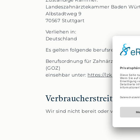
Landeszahnärztekammer Baden Wür
Albstadtweg 9
70567 Stuttgart
Verliehen in:
Deutschland
Es gelten folgende berufsrechtliche 
Berufsordnung für Zahnärzte/Zahnär
(GOZ)
einsehbar unter:
https://lzk-bw.de/pa
Verbraucher­streit­beileg
Wir sind nicht bereit oder verpflichte