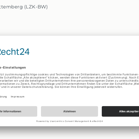
ttemberg (LZK-BW)
Regelungen:
ztinnen Heilberufe-Kammergesetz Zahnheilkundegesetz
tienten/gesetzliche-regelungen-zur-zahnaerztlichen-be
ung/Universal­schlichtungs­stelle
t, an Streitbeilegungsverfahren vor einer Verbrauchersch